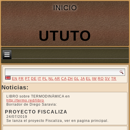
INICIO
UTUTO
EN
FR
PT
DE
IT
PL
NL
AR
CA
ZH
GL
JA
EL
IW
RO
SV
TR
Noticias:
LIBRO sobre TERMODINÄMICA en
http://termo.red/libro
Borrador de Diego Saravia:
PROYECTO FISCALIZA
24/07/2019
Se lanza el proyecto Fiscaliza, ver en pagina principal.