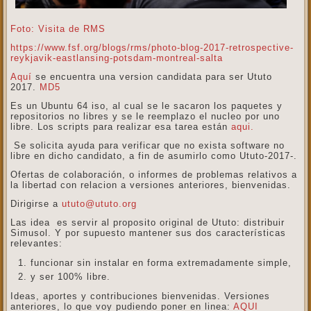
Foto: Visita de RMS
https://www.fsf.org/blogs/rms/photo-blog-2017-retrospective-
reykjavik-eastlansing-potsdam-montreal-salta
Aquí
se encuentra una version candidata para ser Ututo
2017.
MD5
Es un Ubuntu 64 iso, al cual se le sacaron los paquetes y
repositorios no libres y se le reemplazo el nucleo por uno
libre. Los scripts para realizar esa tarea están
aqui.
Se solicita ayuda para verificar que no exista software no
libre en dicho candidato, a fin de asumirlo como Ututo-2017-.
Ofertas de colaboración, o informes de problemas relativos a
la libertad con relacion a versiones anteriores, bienvenidas.
Dirigirse a
ututo@ututo.org
Las idea es servir al proposito original de Ututo: distribuir
Simusol. Y por supuesto mantener sus dos características
relevantes:
funcionar sin instalar en forma extremadamente simple,
y ser 100% libre.
Ideas, aportes y contribuciones bienvenidas. Versiones
anteriores, lo que voy pudiendo poner en linea:
AQUI