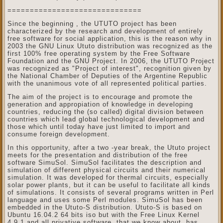
==============================
Since the beginning , the UTUTO project has been
characterized by the research and development of entirely
free software for social application, this is the rea
son why in
2003 the GNU Linux Ututo distribution was recognized as the
first 100% free operating system by the Free Software
Foundation and the GNU Project. In 2006, the UTUTO Project
was recognized as "Project of interest", recognition given by
the National Chamber of Deputies of the Argentine Republic
with the unanimous vote of all represented political parties.
The aim of the project is to encourage and promote the
generation and appropiation of knowledge in developing
countries, reducing the (so called) digital division between
countries which lead global technological development and
those which until today have just limited to import and
consume foreign development.
In this opportunity, after a two -year break, the Ututo project
meets for the presentation and distribution of the free
software SimuSol. SimuSol facilitates the description and
simulation of different physical circuits and their numerical
simulation. It was developed for thermal circuits, especially
solar power plants, but it can be useful to facilitate all kinds
of simulations. It consists of several programs written in Perl
language and uses some Perl modules. SimuSol has been
embedded in the Ututo-S distribution. Ututo-S is based on
Ubuntu 16.04.2 64 bits iso but with the Free Linux Kernel
4.9.1 and all privative software, that we know about, has