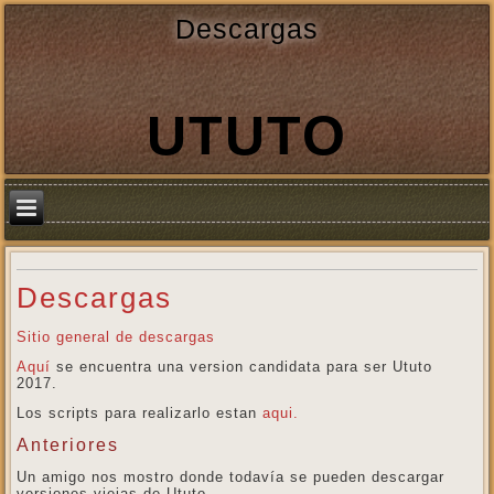
Descargas
UTUTO
Descargas
Sitio general de descargas
Aquí
se encuentra una version candidata para ser Ututo
2017.
Los scripts para realizarlo estan
aqui.
Anteriores
Un amigo nos mostro donde todavía se pueden descargar
versiones viejas de Ututo