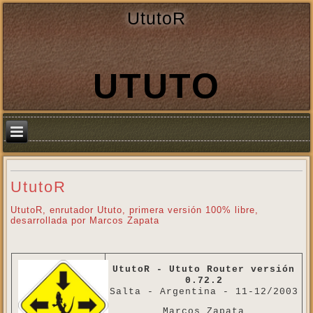
UtutoR
UTUTO
UtutoR
UtutoR, enrutador Ututo, primera versión 100% libre,
desarrollada por Marcos Zapata
UtutoR - Ututo Router versión
0.72.2
Salta - Argentina - 11-12/2003
Marcos Zapata