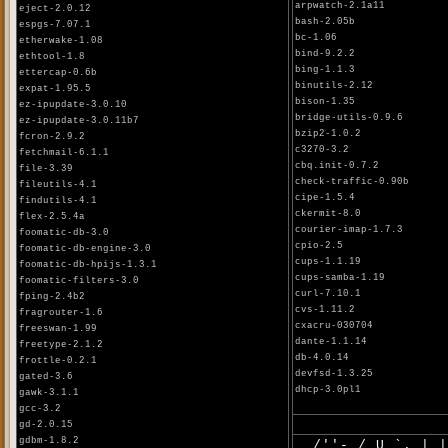
arpwatch-2.1a11
eject-2.0.12
bash-2.05b
espgs-7.07.1
bc-1.06
etherwake-1.08
bind-9.2.2
ethtool-1.8
bing-1.1.3
ettercap-0.6b
binutils-2.12
expat-1.95.5
bison-1.35
ez-ipupdate-3.0.10
bridge-utils-0.9.6
ez-ipupdate-3.0.11b7
bzip2-1.0.2
fcron-2.9.2
c3270-3.2
fetchmail-6.1.1
cbq.init-0.7.2
file-3.39
check-traffic-0.90b
fileutils-4.1
cipe-1.5.4
findutils-4.1
ckermit-8.0
flex-2.5.4a
courier-imap-1.7.3
foomatic-db-3.0
cpio-2.5
foomatic-db-engine-3.0
cups-1.1.19
foomatic-db-hpijs-1.3.1
cups-samba-1.19
foomatic-filters-3.0
curl-7.10.1
fping-2.4b2
cvs-1.11.2
fragrouter-1.6
cxacru-030704
freeswan-1.99
dante-1.1.14
freetype-2.1.2
db-4.0.14
frottle-0.2.1
devfsd-1.3.25
gated-3.6
dhcp-3.0pl1
gawk-3.1.1
gcc-3.2
gd-2.0.15
gdbm-1.8.2
/''- / U `. | |