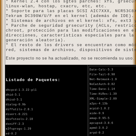
* Kernel 2.4 con los sgtes parches: xfs, grsecu
linux-wlan, hostap, cxacru, etc, etc.
* Soporte para las placas SCSI AIC7XXX, NCR53C8
Tekram DC390W/U/F en el kernel (además de IDE).
* Sistemas de archivos en el kernel: xfs, ext3 
* Parche de seguridad grsecurity (ACLs, restric
chroot, protección para las modificaciones en e
direcciones, características especiales para la
generación aleatoria).
* El resto de los drivers se encuentran como mó
red, sistemas de archivos, dispositivos de sist
Este proyecto no se ha actualizado, no se recomienda su uso.
Date-Calc-5.3
File-Tail-0.98
Listado de Paquetes:
Net-Netmask-1.9
NoCatAuth-0.82
Time-Date-1.14
dhcpcd-1.3.22-pl1
Time-HiRes-1.39
dhid-5.1
XML-Simple-2.09
dhisd-5.1
a2ps-4.13b
dialog-0.9b
acpid-1.0.2
diffutils-2.8.1
aide-0.9
divert-0.221
amap-0.95-5
dosfstools-2.10
apcupsd-3.8.6
dsniff-2.3
apmd-3.0.2
e2fsprogs-1.29
arpd-0.2
ed-0.2