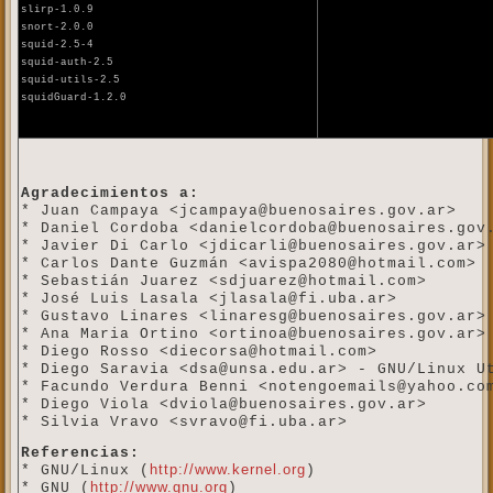
slirp-1.0.9
snort-2.0.0
squid-2.5-4
squid-auth-2.5
squid-utils-2.5
squidGuard-1.2.0
Agradecimientos a:
* Juan Campaya <jcampaya@buenosaires.gov.ar>
* Daniel Cordoba <danielcordoba@buenosaires.gov
* Javier Di Carlo <jdicarli@buenosaires.gov.ar>
* Carlos Dante Guzmán <avispa2080@hotmail.com>
* Sebastián Juarez <sdjuarez@hotmail.com>
* José Luis Lasala <jlasala@fi.uba.ar>
* Gustavo Linares <linaresg@buenosaires.gov.ar>
* Ana Maria Ortino <ortinoa@buenosaires.gov.ar>
* Diego Rosso <diecorsa@hotmail.com>
* Diego Saravia <dsa@unsa.edu.ar> - GNU/Linux U
* Facundo Verdura Benni <notengoemails@yahoo.co
* Diego Viola <dviola@buenosaires.gov.ar>
* Silvia Vravo <svravo@fi.uba.ar>
Referencias:
http://www.kernel.org
* GNU/Linux (
)
http://www.gnu.org
* GNU (
)