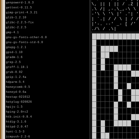
genpowerd-1.0.3
\, || | || / .Z 
gettext-0.11.5
.\ /| ,-.\_,-\ \
gimp-print-4.3.21
-'\ \ '\ |' .'| 
glib-1.2.10
| `.| / / \ | / 
glibc-2.2.5-fix
|'-. --' _- [ /'
glibc-2.2.5
./\ / .\|
gmp-4.1
gnu-gs-fonts-other-6.0
gnu-gs-fonts-std-6.0
gnupg-1.2.1
gpsd-1.10
gradm-1.6
grep-2.5
groff-1.18.1
grub-0.92
gzip-1.2.4a
hdparm-5.4
honeycomb-0.5
honeyd-0.6a
hostap-021012
hotplug-020826
hpijs-1.5
hping-2.0rc2
htb.init-0.8.4
htdig-3.1.6
httpd-2.0.47
hunt-1.5-3
icmpush-2.2-6