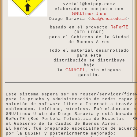
<zeta11@hotpop.com>
elaborado en conjunto con
GNU/Linux Ututo
dsa@unsa.edu.ar
Diego Saravia <
>
RePorTE
basado en el proyecto
(RED LIBRE)
para el Gobierno de la Ciudad
de Buenos Aires
Todo el material desarrollado
para esta
distribución se distribuye
bajo
GNU/GPL
la
, sin ninguna
garatía.
Este sistema espera ser un router/servidor/fire
para la prueba y administración de redes capaz 
solución de software libre a Internet a travéz 
cablemodem, teléfono, wireless. Fué elaborado e
GNU/Linux Ututo de Diego Saravia y está basado 
RePorTE (Red Porteña Telemática de Escuelas - R
el Gobierno de la Ciudad de Buenos Aires.
El kernel fué preparado especialmente de acuerd
por la DGSINF y posteriormente mejorado: