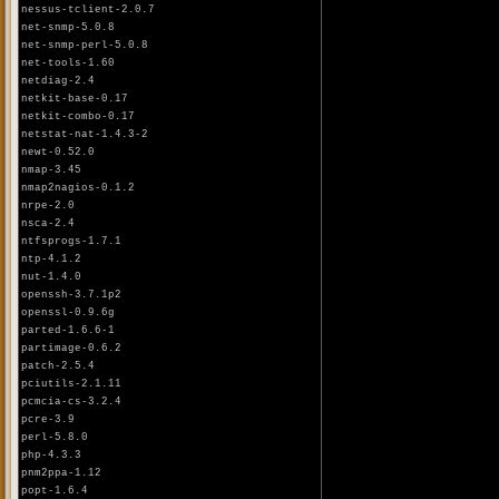
nessus-tclient-2.0.7
net-snmp-5.0.8
net-snmp-perl-5.0.8
net-tools-1.60
netdiag-2.4
netkit-base-0.17
netkit-combo-0.17
netstat-nat-1.4.3-2
newt-0.52.0
nmap-3.45
nmap2nagios-0.1.2
nrpe-2.0
nsca-2.4
ntfsprogs-1.7.1
ntp-4.1.2
nut-1.4.0
openssh-3.7.1p2
openssl-0.9.6g
parted-1.6.6-1
partimage-0.6.2
patch-2.5.4
pciutils-2.1.11
pcmcia-cs-3.2.4
pcre-3.9
perl-5.8.0
php-4.3.3
pnm2ppa-1.12
popt-1.6.4