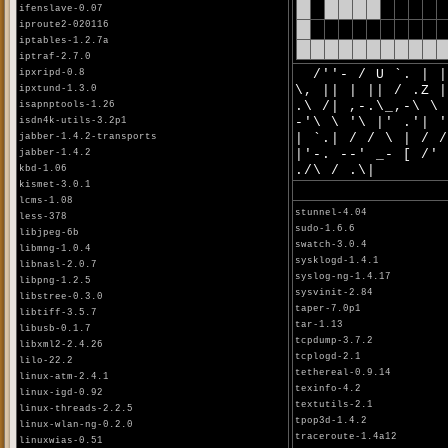
ifenslave-0.07
iproute2-020116
iptables-1.2.7a
iptraf-2.7.0
/''- / U `. | |
ipxripd-0.8
\, || | || / .Z 
ipxtund-1.3.0
.\ /| ,-.\_,-\ \
isapnptools-1.26
-'\ \ '\ |' .'| 
isdn4k-utils-3.2p1
| `.| / / \ | / 
jabber-1.4.2-transports
|'-. --' _- [ /'
jabber-1.4.2
./\ / .\|
kbd-1.06
kismet-3.0.1
lcms-1.08
stunnel-4.04
less-378
sudo-1.6.6
libjpeg-6b
swatch-3.0.4
libmng-1.0.4
sysklogd-1.4.1
libnasl-2.0.7
syslog-ng-1.4.17
libpng-1.2.5
sysvinit-2.84
libstree-0.3.0
taper-7.0p1
libtiff-3.5.7
tar-1.13
libusb-0.1.7
tcpdump-3.7.2
libxml2-2.4.26
tcplogd-2.1
lilo-22.2
tethereal-0.9.14
linux-atm-2.4.1
texinfo-4.2
linux-igd-0.92
textutils-2.1
linux-threads-2.2.5
tpop3d-1.4.2
linux-wlan-ng-0.2.0
traceroute-1.4a12
linuxwias-0.51