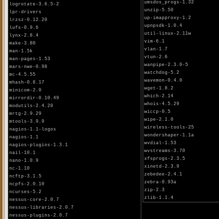
umsdos_progs-1.32
logrotate-3.6.5-2
unzip-5.50
lpr-drivers
up-imapproxy-1.2
lrzsz-0.12.20
upnpsdk-1.0.4
lufs-0.9.6
util-linux-2.11w
lynx-2.8.4
vim-6.1
make-3.80
vlan-1.7
man-1.5k
vtun-2.6
man-pages-1.53
wanpipe-2.3.0-5
mars-nwe-0.98
watchdog-5.2
mc-4.5.55
wavemon-0.4.0
mhash-0.8.17
wget-1.8.2
minicom-2.0
which-2.14
mirrordir-0.10.49
whois-4.5.29
modutils-2.4.20
wiccp-0.5
mrtg-2.9.29
wipe-2.1.0
mtools-3.9.9
wireless-tools-25
nagios-1.1-logos
wondershaper-1.1a
nagios-1.1
wvdial-1.53
nagios-plugins-1.3.1
wvstreams-3.70
nail-10.1
xfsprogs-2.3.5
nano-1.0.9
xinetd-2.3.9
nc-1.10
zebedee-2.4.1
ncftp-3.1.5
zebra-0.93a
ncpfs-2.0.10
zip-2.3
ncurses-5.2
zlib-1.1.4
nessus-core-2.0.7
nessus-libraries-2.0.7
nessus-plugins-2.0.7