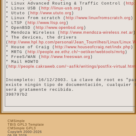
http
* Linux Advanced Routing & Traffic Control (
http://linux-usb.org
* Linux USB (
)
http://www.ututo.org
* Ututo (
)
http://www.linuxfromscratch.org
* Linux from scratch (
)
http://www.ltsp.org
* LTSP (
)
http://www.openbsd.org
* OpenBSD (
)
http://www.mendoza-wireless.net.ar
* Mendoza Wireless (
)
* The devices, the drivers
http://www.hpl.hp.com/personal/Jean_Tourrilhes/Linux/Linux.W
(
http://www.houseofcraig.net/indx.php
* House of Craig (
)
http://people.ee.ethz.ch/~oetiker/webtools/mrtg
* MRTG (
)
http://www.freeswan.org
* FreeS/WAN (
)
* Mail HOWTO
http://people.cakraweb.com/~asfik/writings/postfix-virtual.htm
(
Incompleto: 16/12/2003. La clave de root es "pa
existe ningún tipo de documentación, cualquier 
será gratamente recibida.
398797b2
CMSimple
TBIS GPL3 Template
CMSimple GPL3
Copyleft 2000-2026
06.08.2026