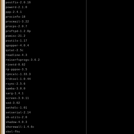
postfix-2.0.16
powerd-2.1.0
ppp-2.4.1
procinfo-18
procmail-3.22
procps-2.0.7
proftpd-1.2.8p
psmisc-21.2
psutils-1.17
qpopper-4.0.4
qstat-2.5c
readline-4.3
reiserfsprogs-3.6.2
rinetd-0.62
rp-pppoe-3.5
rpncalc-1.33.3
rrdtool-1.0.44
rsync-2.5.6
samba-3.0.0
sarg-1.4.1
screen-3.9.11
sed-3.02
sethdlc-1.01
setserial-2.14
sh-utils-2.0
shadow-4.0.3
shorewall-1.4.6c
skel-fhs