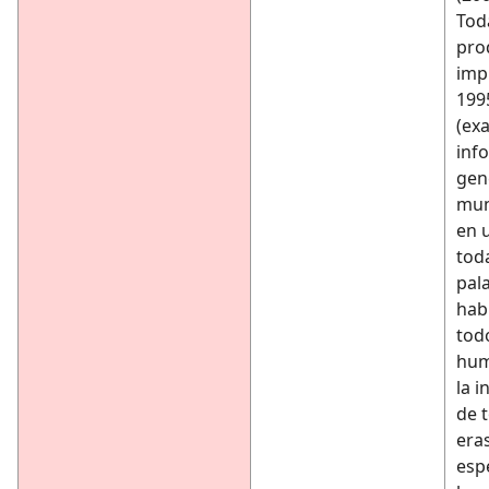
Tod
pro
imp
1995
(exa
inf
gen
mun
en 
toda
pal
hab
tod
hum
la 
de t
eras
esp