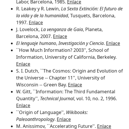
Labor, Barcelona, 1985.
Enlace
R. Leakey y R. Lewin,
La Sexta Extinción: El futuro de
la vida y de la humanidad
, Tusquets, Barcelona,
1997.
Enlace
J. Lovelock,
La venganza de Gaia
, Planeta,
Barcelona, 2007.
Enlace
El lenguaje humano
,
Investigación y Ciencia
.
Enlace
``How Much Information? 2003'', School of
Information, University of California, Berkeley.
Enlace
S. I. Dutch, ``The Cosmos: Origin and Evolution of
the Universe -- Chapter 11'', University of
Wisconsin -- Green Bay.
Enlace
W. Gitt, ``Information: The Third Fundamental
Quantity'',
Technical Journal
, vol. 10, no. 2, 1996.
Enlace
``Origin of Language'',
Wikibooks:
Paleoanthropology
.
Enlace
M. Anissimov, ``Accelerating Future''.
Enlace