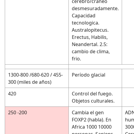
cerebro/craneo
desmesuradamente.
Capacidad
tecnologica.
Australopitecus.
Erectus, Habilis,
Neandertal. 2.5:
cambio de clima,
frio.
1300-800 /680-620 / 455-
Período glacial
300 (miles de años)
420
Control del fuego.
Objetos culturales.
250 -200
Cambia el gen
ADN
FOXP2 (habla). En
hum
Africa 1000 10000
300
personas. Sapiens
Cer