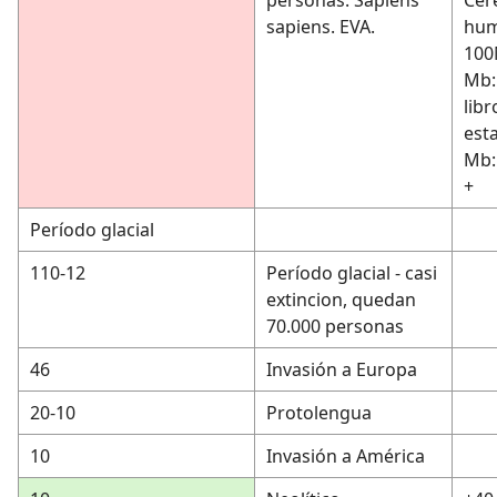
sapiens. EVA.
hum
100
Mb:
libr
esta
Mb:
+
Período glacial
110-12
Período glacial - casi
extincion, quedan
70.000 personas
46
Invasión a Europa
20-10
Protolengua
10
Invasión a América