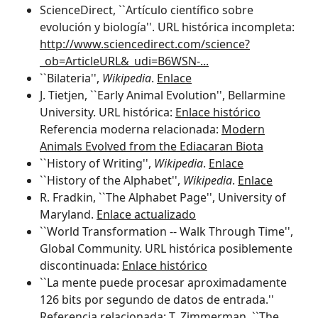
ScienceDirect, ``Artículo científico sobre
evolución y biología''. URL histórica incompleta:
http://www.sciencedirect.com/science?
_ob=ArticleURL&_udi=B6WSN-...
``Bilateria'',
Wikipedia
.
Enlace
J. Tietjen, ``Early Animal Evolution'', Bellarmine
University. URL histórica:
Enlace histórico
Referencia moderna relacionada:
Modern
Animals Evolved from the Ediacaran Biota
``History of Writing'',
Wikipedia
.
Enlace
``History of the Alphabet'',
Wikipedia
.
Enlace
R. Fradkin, ``The Alphabet Page'', University of
Maryland.
Enlace actualizado
``World Transformation -- Walk Through Time'',
Global Community. URL histórica posiblemente
discontinuada:
Enlace histórico
``La mente puede procesar aproximadamente
126 bits por segundo de datos de entrada.''
Referencia relacionada: T. Zimmerman, ``The