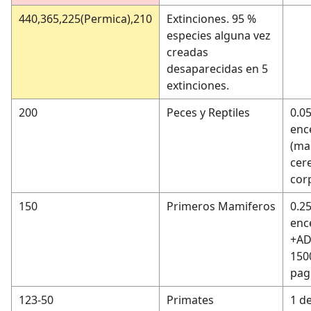
440,365,225(Permica),210
Extinciones. 95 %
especies alguna vez
creadas
desaparecidas en 5
extinciones.
200
Peces y Reptiles
0.0
enc
(ma
cer
corp
150
Primeros Mamiferos
0.2
ence
+AD
1500
pag
123-50
Primates
1 d