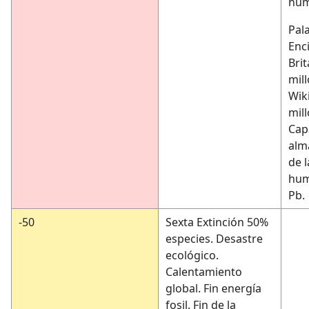
hum
Pal
Enc
Brit
mil
Wik
mil
Cap
alm
de l
hum
Pb.
-50
Sexta Extinción 50%
especies. Desastre
ecológico.
Calentamiento
global. Fin energía
fosil. Fin de la