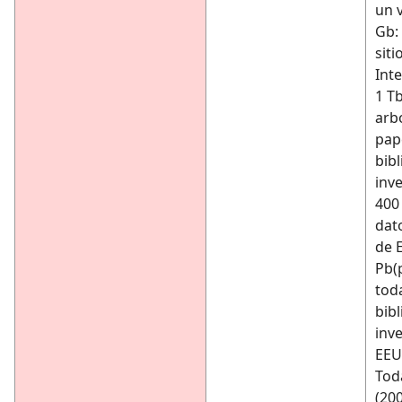
un 
Gb:
siti
Inte
1 Tb
arb
pap
bibl
inve
400
dat
de 
Pb(
toda
bibl
inv
EEU
Toda
(200