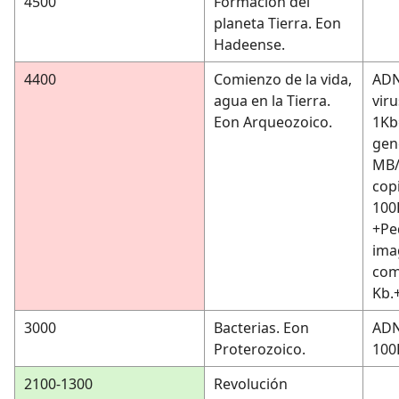
4500
Formación del
planeta Tierra. Eon
Hadeense.
4400
Comienzo de la vida,
ADN
agua en la Tierra.
viru
Eon Arqueozoico.
1Kb
gen
MB/
cop
100
+Pe
ima
com
Kb.
3000
Bacterias. Eon
ADN
Proterozoico.
100
2100-1300
Revolución