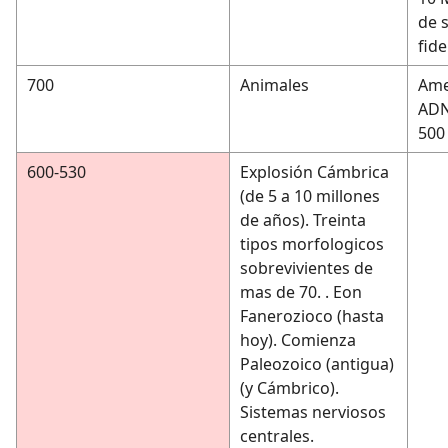
de 
fide
700
Animales
Ame
ADN:
500
600-530
Explosión Cámbrica
(de 5 a 10 millones
de años). Treinta
tipos morfologicos
sobrevivientes de
mas de 70. . Eon
Fanerozioco (hasta
hoy). Comienza
Paleozoico (antigua)
(y Cámbrico).
Sistemas nerviosos
centrales.