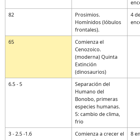
ence
82
Prosimios.
4 d
Homínidos (lóbulos
enc
frontales).
65
Comienza el
Cenozoico.
(moderna) Quinta
Extinción
(dinosaurios)
6.5 - 5
Separación del
Humano del
Bonobo, primeras
especies humanas.
5: cambio de clima,
frio
3 - 2.5 -1.6
Comienza a crecer el
8 en