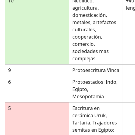
10
Neolítico,
+40
agricultura,
len
domesticación,
metales, artefactos
culturales,
cooperación,
comercio,
sociedades mas
complejas.
9
Protoescritura Vinca
6
Protoestados: Indo,
Egipto,
Mesopotamia
5
Escritura en
cerámica Uruk,
Tartaria. Trajadores
semitas en Egipto: