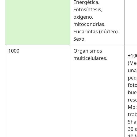
Energética.
Fotosíntesis,
oxígeno,
mitocondrias.
Eucariotas (núcleo).
Sexo.
1000
Organismos
+10
multicelulares.
(Me
una
peq
fot
bue
reso
Mb:
tra
Sha
30 s
10 