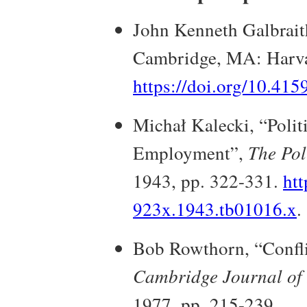
John Kenneth Galbrai
Cambridge, MA: Harvar
https://doi.org/10.41
Michał Kalecki, “Polit
Employment”,
The Pol
1943, pp. 322-331.
htt
923x.1943.tb01016.x
.
Bob Rowthorn, “Confli
Cambridge Journal of
1977, pp. 215-239.